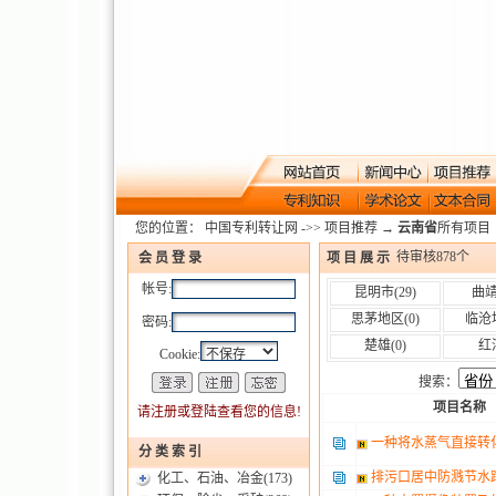
您的位置：
中国专利转让网
->>
项目推荐
→
云南省
所有项目
待审核
878
个
项 目 展 示
会 员 登 录
帐号:
昆明市
(29)
曲
思茅地区
(0)
临沧
密码:
楚雄
(0)
红
Cookie:
搜索：
项目名称
请注册或登陆查看您的信息!
一种将水蒸气直接转
分 类 索 引
排污口居中防溅节水
化工、石油、冶金
(173)