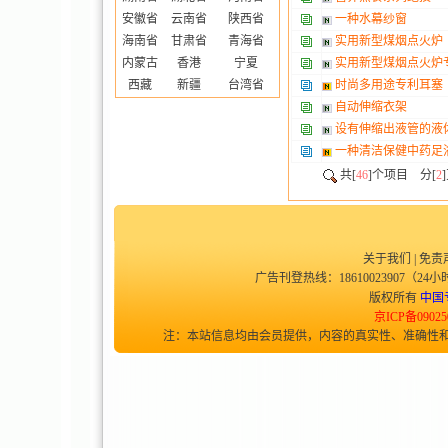
安徽省
云南省
陕西省
一种水幕纱窗
海南省
甘肃省
青海省
实用新型煤烟点火炉
内蒙古
香港
宁夏
实用新型煤烟点火炉
西藏
新疆
台湾省
时尚多用途专利耳塞
自动伸缩衣架
设有伸缩出液管的液
一种清洁保健中药足
共[
46
]个项目 分[
2
关于我们
|
免责
广告刊登热线：18610023907（24小时
版权所有
中国
京ICP备09025
注：本站信息均由会员提供，内容的真实性、准确性