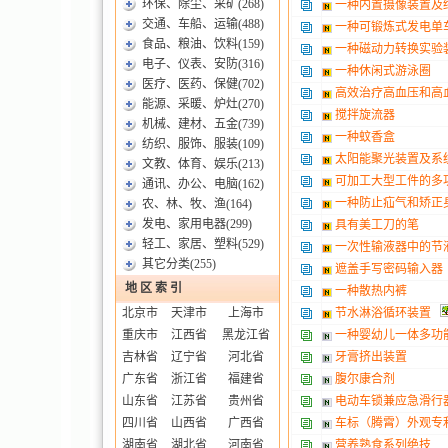
环保、除尘、采矿
(268)
一种内置摄像装置及
交通、车船、运输
(488)
一种可锻炼式发电单
食品、粮油、饮料
(159)
一种磁动力转换实验
电子、仪表、安防
(316)
一种休闲式游泳圈
医疗、医药、保健
(702)
高效治疗高血压和高
能源、采暖、炉灶
(270)
搅拌旋流器
机械、建材、五金
(739)
一种蚊香盒
纺织、服饰、服装
(109)
太阳能聚光装置及系
文教、体育、娱乐
(213)
可加工大型工件的多
通讯、办公、电脑
(162)
一种防止疝气和矫正
农、林、牧、渔
(164)
发电、家用电器
(299)
具有美工刀的笔
轻工、家居、塑料
(529)
一次性输液器中的节
其它分类
(255)
遮盖手写密码输入器
地 区 索 引
一种散热内裤
北京市
天津市
上海市
节水淋浴循环装置
重庆市
江西省
黑龙江省
一种婴幼儿一体多功
吉林省
辽宁省
河北省
牙膏挤出装置
广东省
浙江省
福建省
腹尔康合剂
山东省
江苏省
贵州省
电动车锁兼应急滑行
四川省
山西省
广西省
车标（腾霄）外观专
湖南省
湖北省
河南省
营养熟食系列绝技