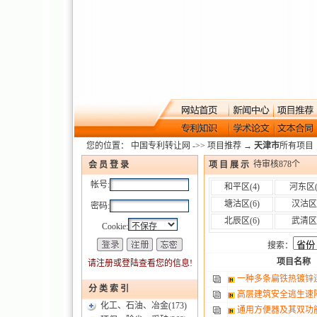
您的位置：
中国专利转让网
->>
项目推荐
→
天津市
所有项目
待审核
878
个
项 目 展 示
会 员 登 录
帐号:
和平区
(4)
河东区
塘沽区
(6)
汉沽区
密码:
北辰区
(6)
武清区
Cookie:
搜索：
项目名称
请注册或登陆查看您的信息!
一种多条扁铁热镀锌
分 类 索 引
高层建筑安全逃生速
化工、石油、冶金
(173)
通用方便器及其双功