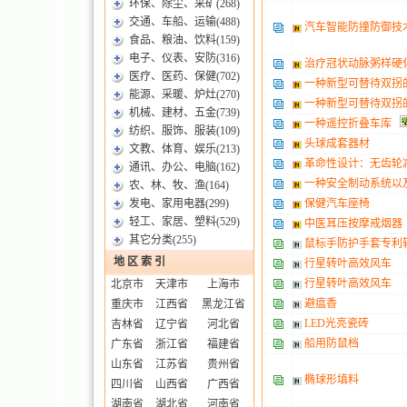
环保、除尘、采矿
(268)
交通、车船、运输
(488)
汽车智能防撞防御技
食品、粮油、饮料
(159)
电子、仪表、安防
(316)
治疗冠状动脉粥样硬
医疗、医药、保健
(702)
一种新型可替待双拐
能源、采暖、炉灶
(270)
一种新型可替待双拐
机械、建材、五金
(739)
一种遥控折叠车库
纺织、服饰、服装
(109)
头球成套器材
文教、体育、娱乐
(213)
革命性设计：无齿轮
通讯、办公、电脑
(162)
一种安全制动系统以
农、林、牧、渔
(164)
发电、家用电器
(299)
保健汽车座椅
轻工、家居、塑料
(529)
中医耳压按摩戒烟器
其它分类
(255)
鼠标手防护手套专利
地 区 索 引
行星转叶高效风车
行星转叶高效风车
北京市
天津市
上海市
避瘟香
重庆市
江西省
黑龙江省
LED光亮瓷砖
吉林省
辽宁省
河北省
船用防鼠档
广东省
浙江省
福建省
山东省
江苏省
贵州省
椭球形填料
四川省
山西省
广西省
湖南省
湖北省
河南省