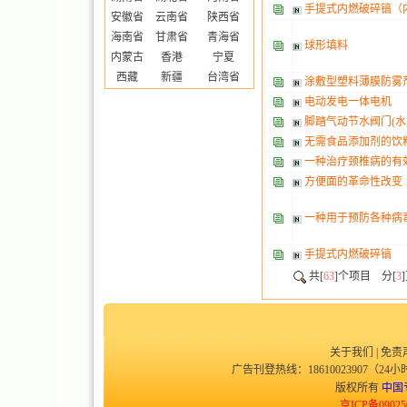
手提式内燃破碎镐（
安徽省
云南省
陕西省
海南省
甘肃省
青海省
球形填料
内蒙古
香港
宁夏
西藏
新疆
台湾省
涂敷型塑料薄膜防雾
电动发电一体电机
脚踏气动节水阀门(水
无需食品添加剂的饮
一种治疗颈椎病的有
方便面的革命性改变
一种用于预防各种病
手提式内燃破碎镐
共[
63
]个项目 分[
3
关于我们
|
免责
广告刊登热线：18610023907（24小时
版权所有
中国
京ICP备09025