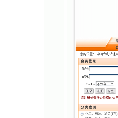
您的位置：
中国专利转让
会 员 登 录
帐号:
密码:
Cookie:
请注册或登陆查看您的信息
分 类 索 引
化工、石油、冶金
(173)