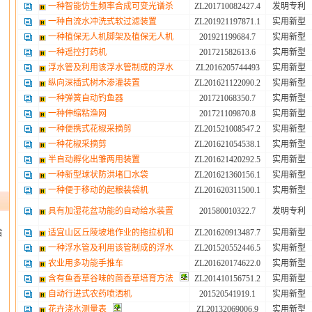
一种智能仿生频率合成可变光谱杀
ZL201710082427.4
发明专利
一种自流水冲洗式软过滤装置
ZL201921197871.1
实用新型
一种植保无人机脚架及植保无人机
201921199684.7
实用新型
一种遥控打药机
201721582613.6
实用新型
浮水管及利用该浮水管制成的浮水
ZL2016205744493
实用新型
纵向深插式树木渗灌装置
ZL201621122090.2
实用新型
一种弹簧自动钓鱼器
201721068350.7
实用新型
一种伸缩粘渔网
201721109870.8
实用新型
一种便携式花椒采摘剪
ZL201521008547.2
实用新型
一种花椒采摘剪
ZL201621054538.1
实用新型
半自动孵化出雏两用装置
ZL201621420292.5
实用新型
一种新型球状防洪堵口水袋
ZL201621360156.1
实用新型
一种便于移动的起粮装袋机
ZL201620311500.1
实用新型
具有加湿花盆功能的自动给水装置
201580010322.7
发明专利
适宜山区丘陵坡地作业的拖拉机和
ZL201620913487.7
实用新型
省
一种浮水管及利用该管制成的浮水
ZL201520552446.5
实用新型
农业用多功能手推车
ZL201620174622.0
实用新型
含有鱼香草谷味的茴香草培育方法
ZL201410156751.2
实用新型
自动行进式农药喷洒机
201520541919.1
实用新型
花卉浇水测量表
ZL20132069006.9
实用新型