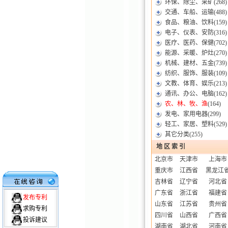
环保、除尘、采矿
(268)
交通、车船、运输
(488)
食品、粮油、饮料
(159)
电子、仪表、安防
(316)
医疗、医药、保健
(702)
能源、采暖、炉灶
(270)
机械、建材、五金
(739)
纺织、服饰、服装
(109)
文教、体育、娱乐
(213)
通讯、办公、电脑
(162)
农、林、牧、渔
(164)
发电、家用电器
(299)
轻工、家居、塑料
(529)
其它分类
(255)
地 区 索 引
北京市
天津市
上海市
重庆市
江西省
黑龙江
吉林省
辽宁省
河北省
广东省
浙江省
福建省
发布专利
山东省
江苏省
贵州省
求购专利
四川省
山西省
广西省
投诉建议
湖南省
湖北省
河南省