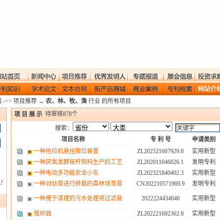
网
->>
项目推荐
→
农、林、牧、渔
行业 的所有项目
待审核
878
个
项 目 展 示
搜索：
项目名称
专 利 号
申请类别
一种拖拉机悬挂限位装置
ZL202521607929.0
实用新型
一种厌氧发酵秸秆饲料生产的工艺
ZL202011046026.1
发明专利
一种电动多功能农业小车
ZL202321840402.3
实用新型
!
一种对幼苗进行移栽的森林培育苗
CN202210571969.9
发明专利
一种便于清理的污水处理用过滤装
2022224434040
实用新型
植树器
ZL202221692362.8
实用新型