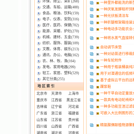
环保、除尘、采矿
(268)
一种里外都能洗的新
交通、车船、运输
(488)
一种厌氧发酵秸秆饲
食品、粮油、饮料
(159)
一种光伏板清洁车
电子、仪表、安防
(316)
一种折腿框架箱挂装
医疗、医药、保健
(702)
一种电动多功能农业
能源、采暖、炉灶
(270)
机械、建材、五金
(739)
一种将水蒸气直接转
纺织、服饰、服装
(109)
自动调节床垫
文教、体育、娱乐
(213)
一种对幼苗进行移栽
通讯、办公、电脑
(162)
一种车轮附件
农、林、牧、渔
(164)
发电、家用电器
(299)
一种用于瓶装桶装纯
轻工、家居、塑料
(529)
用于对潜通信的低频
其它分类
(255)
基于虚拟云平台的远
地 区 索 引
踝泵鞋
一种干旱自动定量放
北京市
天津市
上海市
一款具有电动轮椅和
重庆市
江西省
黑龙江省
一种多功能豆渣过滤
吉林省
辽宁省
河北省
可嵌入大比例图形的
广东省
浙江省
福建省
山东省
江苏省
贵州省
精氨酸偶联植物源聚
四川省
山西省
广西省
湖南省
湖北省
河南省