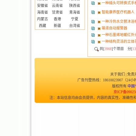
一种插头可转换式手
安徽省
云南省
陕西省
智能康养医疗机器人
海南省
甘肃省
青海省
内蒙古
香港
宁夏
一种冷热水交替沐浴
西藏
新疆
台湾省
输液自动报警器
一种石墨烯地暖红外
一种结构灵活的立体
共[
3968
]个项目 分[
13
关于我们
|
免责
广告刊登热线：18610023907（24小时
版权所有
中国
京ICP备09025
注：本站信息均由会员提供，内容的真实性、准确性