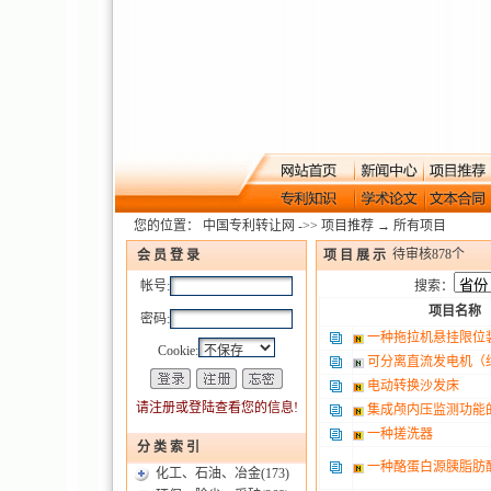
您的位置：
中国专利转让网
->>
项目推荐
→
所有项目
待审核
878
个
项 目 展 示
会 员 登 录
帐号:
搜索：
项目名称
密码:
一种拖拉机悬挂限位
Cookie:
可分离直流发电机（
电动转换沙发床
请注册或登陆查看您的信息!
集成颅内压监测功能
一种搓洗器
分 类 索 引
一种酪蛋白源胰脂肪
化工、石油、冶金
(173)