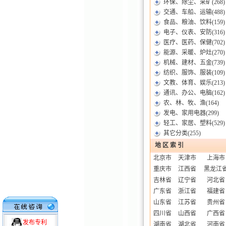
环保、除尘、采矿
(268)
交通、车船、运输
(488)
食品、粮油、饮料
(159)
电子、仪表、安防
(316)
医疗、医药、保健
(702)
能源、采暖、炉灶
(270)
机械、建材、五金
(739)
纺织、服饰、服装
(109)
文教、体育、娱乐
(213)
通讯、办公、电脑
(162)
农、林、牧、渔
(164)
发电、家用电器
(299)
轻工、家居、塑料
(529)
其它分类
(255)
地 区 索 引
北京市
天津市
上海市
重庆市
江西省
黑龙江
吉林省
辽宁省
河北省
广东省
浙江省
福建省
山东省
江苏省
贵州省
四川省
山西省
广西省
发布专利
湖南省
湖北省
河南省