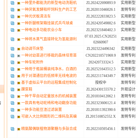
一种里外都能洗的新型电动洗鞋机
ZL202422690893.9
实用新型
一种厌氧发酵秸秆饲料生产的工艺
ZL202011046026.1
发明专利
一种光伏板清洁车
ZL202222833823.5
实用新型
一种折腿框架箱挂装式兵乓球桌
ZL202420549882.6
实用新型
一种电动多功能农业小车
ZL202321840402.3
实用新型
07.03.2025.CN20251
一种将水蒸气直接转化为氢能源利
实用新型
02660907
自动调节床垫
ZL2023224496342
实用新型
一种对幼苗进行移栽的森林培育苗
CN202210571969.9
发明专利
一种车轮附件
202420733324.5
实用新型
一种用于瓶装桶装纯净水，白酒的
ZL202521643512.5
实用新型
用于对潜通信的低频率无线电波的
ZL202211744349.7
发明专利
基于虚拟云平台的远程集成控制化
授权中
发明专利
踝泵鞋
ZL202430155570.2
外观设计
一种干旱自动定量放水的机械装置
ZL201810412062.1
发明专利
一款具有电动轮椅和电动翻身功能
ZL202323606121.4
发明专利
省
一种多功能豆渣过滤装置
ZL201811392390.6
发明专利
可嵌入大比例图形的二维码及其编
ZL201510852552.X
发明专利
精氨酸偶联植物源聚糖与多肽合成
ZL202210595456.1
发明专利