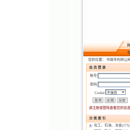
您的位置：
中国专利转让
会 员 登 录
帐号:
密码:
Cookie:
请注册或登陆查看您的信息
分 类 索 引
化工、石油、冶金
(173)