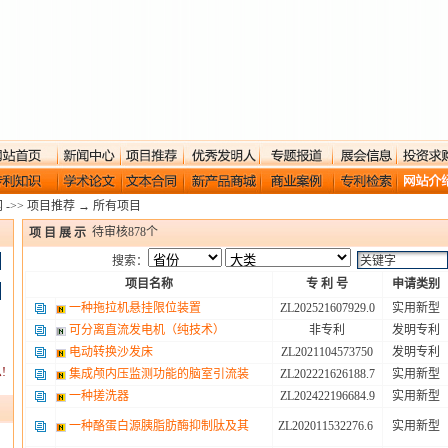
网
->>
项目推荐
→
所有项目
待审核
878
个
项 目 展 示
搜索：
项目名称
专 利 号
申请类别
一种拖拉机悬挂限位装置
ZL202521607929.0
实用新型
可分离直流发电机（纯技术）
非专利
发明专利
电动转换沙发床
ZL2021104573750
发明专利
!
集成颅内压监测功能的脑室引流装
ZL202221626188.7
实用新型
一种搓洗器
ZL202422196684.9
实用新型
一种酪蛋白源胰脂肪酶抑制肽及其
ZL202011532276.6
实用新型