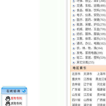
环保、除尘、采矿
(268)
交通、车船、运输
(488)
食品、粮油、饮料
(159)
电子、仪表、安防
(316)
医疗、医药、保健
(702)
能源、采暖、炉灶
(270)
机械、建材、五金
(739)
纺织、服饰、服装
(109)
文教、体育、娱乐
(213)
通讯、办公、电脑
(162)
农、林、牧、渔
(164)
发电、家用电器
(299)
轻工、家居、塑料
(529)
其它分类
(255)
地 区 索 引
北京市
天津市
上海市
重庆市
江西省
黑龙江
吉林省
辽宁省
河北省
广东省
浙江省
福建省
山东省
江苏省
贵州省
发布专利
四川省
山西省
广西省
求购专利
湖南省
湖北省
河南省