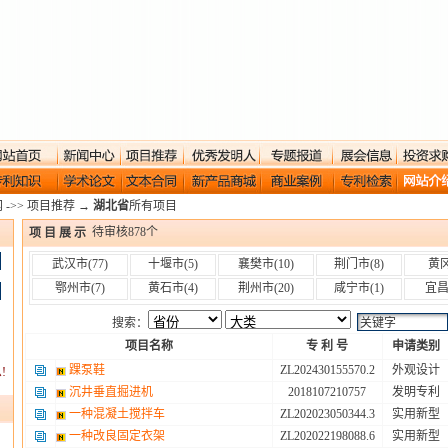
网
->>
项目推荐
→
湖北省
所有项目
待审核
878
个
项 目 展 示
武汉市
(77)
十堰市
(5)
襄樊市
(10)
荆门市
(8)
黄
鄂州市
(7)
黄石市
(4)
荆州市
(20)
咸宁市
(1)
宜
搜索：
项目名称
专 利 号
申请类别
踝泵鞋
ZL202430155570.2
外观设计
!
沉井垂直掘进机
2018107210757
发明专利
一种混凝土搅拌车
ZL202023050344.3
实用新型
一种改良固定衣架
ZL202022198088.6
实用新型