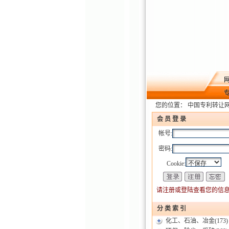
您的位置：
中国专利转让
会 员 登 录
帐号:
密码:
Cookie:
请注册或登陆查看您的信息
分 类 索 引
化工、石油、冶金
(173)