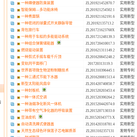
一种蹲便器防臭装置
ZL201921452870.7
实用新型
智能保姆—多功能床椅
ZL201921254502.1
实用新型
一种煮面锅
ZL201921162191.6
实用新型
一种密闭的球囊式开关静脉导管
ZL20192135713.2
实用新型
背包旅行车
ZL201721623768X
实用新型
一种用于车船的多能驱动系统
ZL201721248139.3
实用新型
一种组合弹簧储能器
ZL201720410017.3
实用新型
燃烧驱动装置
ZL201621311149.2
实用新型
一种剪式手摇车载千斤顶
ZL201620845248.2
实用新型
变轨同平面移门
201720313119.3
实用新型
世界首项微生物淀粉制糖技术
ZL201310396445.1
发明专利
一种三通式节能下水器
ZL201620081513.4
实用新型
新型太阳能风扇伞
ZL201420740858.7
实用新型
一种封板机
ZL201520203453.4
实用新型
一种一体式空调
ZL201520390264.2
实用新型
省
一种油烟净化新风一体机
ZL201520442074.0
实用新型
一种带有空气净化器的呼吸装置
ZL201520713033.0
实用新型
豆油皮机
ZL201520343773.X
实用新型
自动清洗蹲式便器盖
ZL201420318781.4
实用新型
天然生态绿色环保莲子芯电解质茶
ZL2013102357131
发明专利