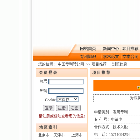
您的位置：
中国专利转让网
->>
项目推荐
→
浏览信息
会 员 登 录
项 目 推 荐
帐号:
密码:
对应
Cookie:
申请类别：发明专利
请注册或登陆查看您的信息!
专 利 号：申请中
合作方式：技术入股
地 区 索 引
电 话：15711094234
北京市
天津市
上海市