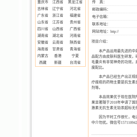
重庆市
江西省
黑龙江省
传 真：
吉林省
辽宁省
河北省
邮政编码：
广东省
浙江省
福建省
电子信箱：
山东省
江苏省
贵州省
联系地址：
四川省
山西省
广西省
网站地址：
http://
湖南省
湖北省
河南省
项目介绍：
安徽省
云南省
陕西省
海南省
甘肃省
青海省
本产品运用最先进的中
内蒙古
香港
宁夏
品配方由皮肤科医生研发，
毛囊炎有非常神奇的功效，
西藏
新疆
台湾省
度配比。
本产品已经生产出正规
疗痤疮的药物主要是抗生素
剂等。
本品效果优于现在医院
果显著隧于
2018
年申请了国
激素无抗生素无铅汞超标无
因为平时工作很忙，电
中介勿扰。微信号
15711094