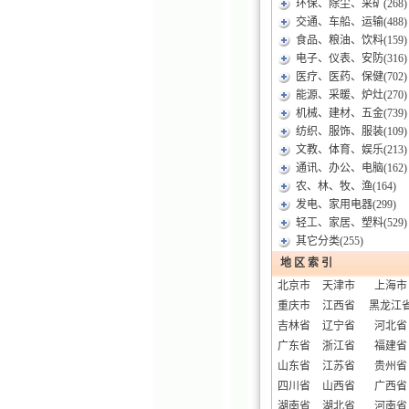
环保、除尘、采矿
(268)
交通、车船、运输
(488)
食品、粮油、饮料
(159)
电子、仪表、安防
(316)
医疗、医药、保健
(702)
能源、采暖、炉灶
(270)
机械、建材、五金
(739)
纺织、服饰、服装
(109)
文教、体育、娱乐
(213)
通讯、办公、电脑
(162)
农、林、牧、渔
(164)
发电、家用电器
(299)
轻工、家居、塑料
(529)
其它分类
(255)
地 区 索 引
北京市
天津市
上海市
重庆市
江西省
黑龙江
吉林省
辽宁省
河北省
广东省
浙江省
福建省
山东省
江苏省
贵州省
四川省
山西省
广西省
湖南省
湖北省
河南省