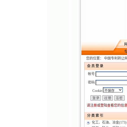
您的位置：
中国专利转让
会 员 登 录
帐号:
密码:
Cookie:
请注册或登陆查看您的信息
分 类 索 引
化工、石油、冶金
(173)