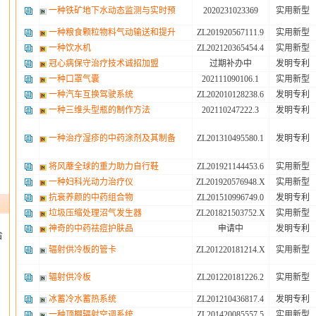
一种铁矿地下水动态监测与实时预
2020231023369
实用新型
一种粮食颗粒物料气动输送和提升
ZL201920567111.9
实用新型
一种饮水机
ZL202120365454.4
实用新型
冠心病保守治疗技术诚招加盟
过期补办中
发明专利
一种口罩气囊
202111090106.1
实用新型
一种汽车互换驾驶系统
ZL202010128238.6
发明专利
一种三维头型瓶的制作方法
202110247222.3
发明专利
一种治疗湿疹的中药涂剂及其制备
ZL201310495580.1
发明专利
将风蘼全球的重力助力自行鞋
ZL201921144453.6
实用新型
一种妇科光动力治疗仪
ZL201920576948.X
实用新型
抗衰养颜的中药组合物
ZL201510996749.0
发明专利
垃圾压缩处理沼气发生器
ZL201821503752.X
实用新型
神奇的中药祛痘护肤品
申请中
发明专利
省
辐射供冷板的管卡
ZL201220181214.X
实用新型
辐射供冷板
ZL201220181226.2
实用新型
冰蓄冷水蓄热系统
ZL201210436817.4
发明专利
一种顶棚辐射空调系统
ZL201420085557.5
实用新型