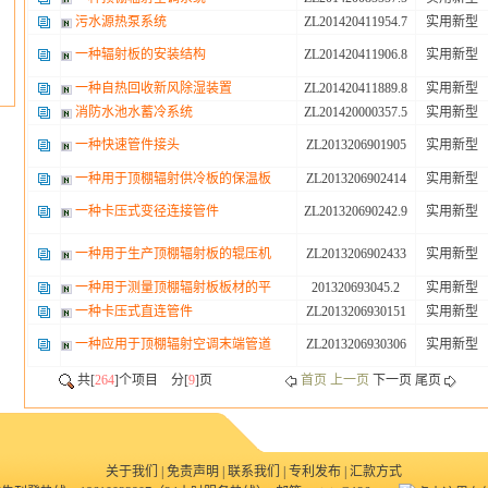
污水源热泵系统
ZL201420411954.7
实用新型
一种辐射板的安装结构
ZL201420411906.8
实用新型
一种自热回收新风除湿装置
ZL201420411889.8
实用新型
消防水池水蓄冷系统
ZL201420000357.5
实用新型
一种快速管件接头
ZL2013206901905
实用新型
一种用于顶棚辐射供冷板的保温板
ZL2013206902414
实用新型
一种卡压式变径连接管件
ZL201320690242.9
实用新型
一种用于生产顶棚辐射板的辊压机
ZL2013206902433
实用新型
一种用于测量顶棚辐射板板材的平
201320693045.2
实用新型
一种卡压式直连管件
ZL2013206930151
实用新型
一种应用于顶棚辐射空调末端管道
ZL2013206930306
实用新型
共[
264
]个项目 分[
9
]页
首页 上一页
下一页
尾页
关于我们
|
免责声明
|
联系我们
|
专利发布
|
汇款方式