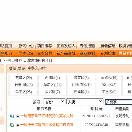
网
->>
项目推荐
→
北京市
所有项目
待审核
878
个
项 目 展 示
东城区
(20)
西城区
(4)
崇文区
(3)
宣武区
(10)
朝
石景山区
(3)
海淀区
(124)
门头沟区
(1)
房山区
(8)
通
昌平区
(25)
大兴区
(7)
怀柔区
(1)
平谷区
(0)
延
搜索：
项目名称
专 利 号
申请类别
!
一种用于矫正挥杆姿势的高尔夫球
ZL201611166823.7
发明专利
一种便于清理的污水处理用过滤装
2022224434040
实用新型