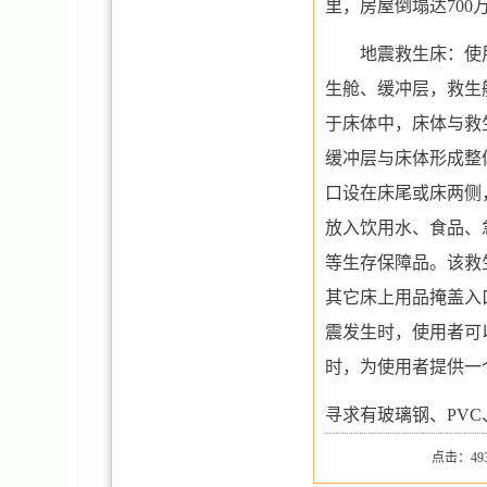
里，房屋倒塌达
700
地震救生床
：使
生舱、缓冲层，救生
于床体中，床体与救
缓冲层与床体形成整
口设在床尾或床两侧
放入饮用水、食品、
等生存保障品。该救
其它床上用品掩盖入
震发生时，使用者可
时，为使用者提供一
寻求有玻璃钢、
PVC
点击：493