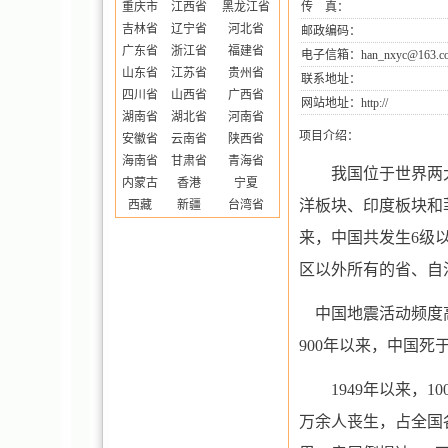
重庆市
江西省
黑龙江省
传 真：
吉林省
辽宁省
河北省
邮政编码：
广东省
浙江省
福建省
电子信箱：han_nxyc@163.c
山东省
江苏省
贵州省
联系地址：
四川省
山西省
广西省
网站地址：
http://
湖南省
湖北省
河南省
项目介绍：
安徽省
云南省
陕西省
海南省
甘肃省
青海省
我国位于世界两
内蒙古
香港
宁夏
洋板块、印度板块和
西藏
新疆
台湾省
来，中国共发生
6
级
区以外所有的省、自
中国地震活动频度高
900
年以来，中国死
1949
年以来，
10
万余人丧生，占全国