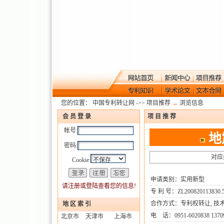
您的位置：
中国专利转让网
->>
项目推荐
→
浏览信息
会 员 登 录
项 目 推 荐
帐号:
地
密码:
对应
Cookie:
申请类别：实用新型
请注册或登陆查看您的信息!
专 利 号：ZL200820113830.
合作方式：专利权转让, 技术
地 区 索 引
电 话：0951-6020838 13709
北京市
天津市
上海市