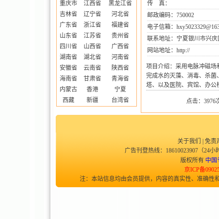
重庆市
江西省
黑龙江省
传 真：
吉林省
辽宁省
河北省
邮政编码：750002
广东省
浙江省
福建省
电子信箱：hxy5023329@163
山东省
江苏省
贵州省
联系地址：宁夏银川市兴庆区
四川省
山西省
广西省
网站地址：
http://
湖南省
湖北省
河南省
项目介绍：采用电脉冲磁场
安徽省
云南省
陕西省
完成水的灭藻、消毒、杀菌
海南省
甘肃省
青海省
塔、以及医院、宾馆、办公
内蒙古
香港
宁夏
西藏
新疆
台湾省
点击：3976次
关于我们
|
免责
广告刊登热线：18610023907（24小时
版权所有
中国
京ICP备0902
注：本站信息均由会员提供，内容的真实性、准确性