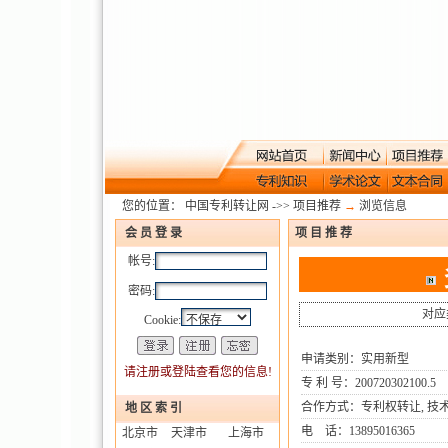
您的位置：
中国专利转让网
->>
项目推荐
→
浏览信息
会 员 登 录
项 目 推 荐
帐号:
密码:
对应
Cookie:
申请类别：实用新型
请注册或登陆查看您的信息!
专 利 号：200720302100.5
合作方式：专利权转让, 技术入
地 区 索 引
电 话：13895016365
北京市
天津市
上海市