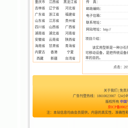
重庆市
江西省
黑龙江省
传 真：
吉林省
辽宁省
河北省
邮政编码：
广东省
浙江省
福建省
电子信箱：
山东省
江苏省
贵州省
联系地址：
四川省
山西省
广西省
网站地址：
http://
湖南省
湖北省
河南省
项目介绍：
安徽省
云南省
陕西省
海南省
甘肃省
青海省
该实用型新是一种沙石
内蒙古
香港
宁夏
可移动设备，是把传统设备
率的目的。
西藏
新疆
台湾省
点击：205
关于我们
|
免责
广告刊登热线：18610023907（24小时
版权所有
中国
京ICP备0902
注：本站信息均由会员提供，内容的真实性、准确性