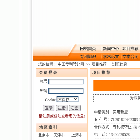
您的位置：
中国专利转让网
->>
项目推荐
→
浏览信息
会 员 登 录
项 目 推 荐
帐号:
密码:
对应
Cookie:
申请类别：实用新型
请注册或登陆查看您的信息!
专 利 号：ZL201820762303.
合作方式：专利权转让, 技术
地 区 索 引
电 话：13409520528
北京市
天津市
上海市