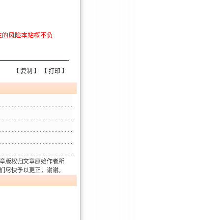
生的风险本站概不负
【
复制
】 【
打印
】
章版权归文章原始作者所
们尽快予以更正，谢谢。